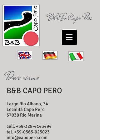
B&B
Capo Pero
Dove siamo
B&B CAPO PERO
Largo Rio Albano, 34
Località Capo Pero
57038 Rio Marina
cell.
+39-328-4143494
tel.
+39-0565-925023
info@capopero.com