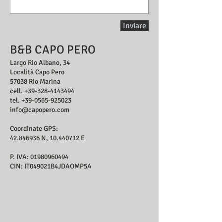
Inviare
B&B CAPO PERO
Largo Rio Albano, 34
Località Capo Pero
57038 Rio Marina
cell.
+39-328-4143494
tel.
+39-0565-925023
info@capopero.com
Coordinate GPS:
42.846936
N,
10.440712
E
P. IVA:
0
1980960494
CIN: IT049021B4JDAOMP5A